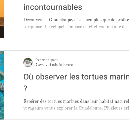
incontournables
Découvrir la Guadeloupe, c’est bien plus que de profit
turquoise. L'archipel s’impose en effet comme une des
de randonnée, grâce à sa diversité de paysages.
frederic dupont
7 avr.
4 min de lecture
Où observer les tortues mar
?
Repérer des tortues marines dans leur habitat naturel
voyageurs venus explorer la Guadeloupe. Plusieurs cri
facilement observables en palmes, masque et tuba, que 
ou lors d’une sortie aquatique. Certaines plages offre