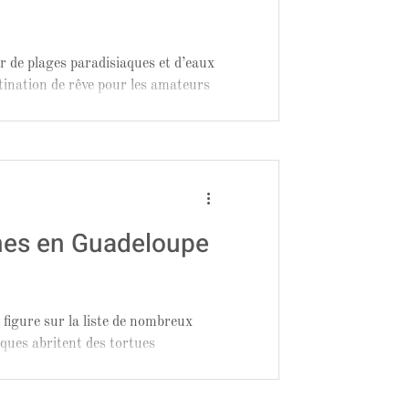
er de plages paradisiaques et d’eaux
tination de rêve pour les amateurs
ines en Guadeloupe
 figure sur la liste de nombreux
ques abritent des tortues
l’on peut admirer depuis le rivage
nt un spectacle unique où se mêlent