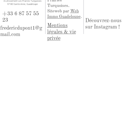
Prairies
​4 Lotissement Les Prairies Turquoises
97180 Sainte-Anne, Guadeloupe
Turquoises.
Siteweb par
Web
+33 6 87 57 55
Immo Guadeloupe
.
23
Découvrez-nous
Mentions
sur Instagram !
fredericdupont1@g
légales & vie
mail.com
privée