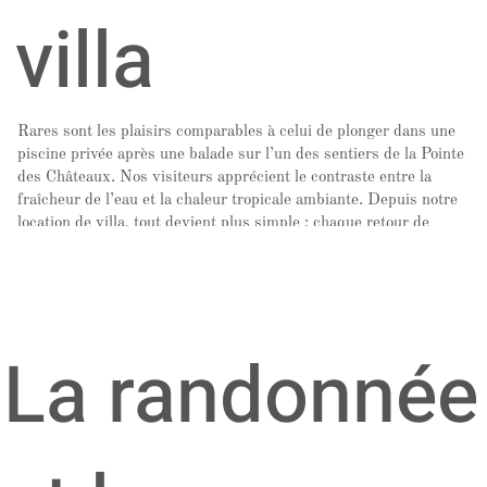
villa
Rares sont les plaisirs comparables à celui de plonger dans une
piscine privée après une balade sur l’un des sentiers de la Pointe
des Châteaux. Nos visiteurs apprécient le contraste entre la
fraîcheur de l’eau et la chaleur tropicale ambiante. Depuis notre
location de villa, tout devient plus simple : chaque retour de
randonnée se termine souvent les pieds dans l’eau, devant un
panorama époustouflant.
Une belle piscine n’est que le début. Lorsque l’on peut admirer la
vue mer depuis sa terrasse au lever du soleil, la sensation de
sérénité est totale. Imaginez savourer son petit-déjeuner face à
La randonnée
l’océan Atlantique, bercé par le bruit des vagues et réveillé par
une lumière dorée unique à cette partie de la Guadeloupe.