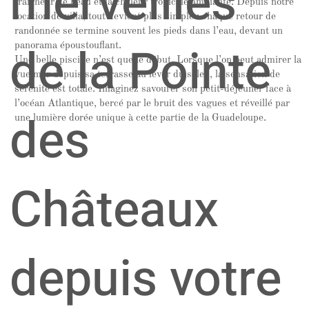
merveilles
fraîcheur de l’eau et la chaleur tropicale ambiante. Depuis notre
location de villa, tout devient plus simple : chaque retour de
randonnée se termine souvent les pieds dans l’eau, devant un
de la Pointe
panorama époustouflant.
Une belle piscine n’est que le début. Lorsque l’on peut admirer la
vue mer depuis sa terrasse au lever du soleil, la sensation de
sérénité est totale. Imaginez savourer son petit-déjeuner face à
l’océan Atlantique, bercé par le bruit des vagues et réveillé par
des
une lumière dorée unique à cette partie de la Guadeloupe.
Châteaux
depuis votre