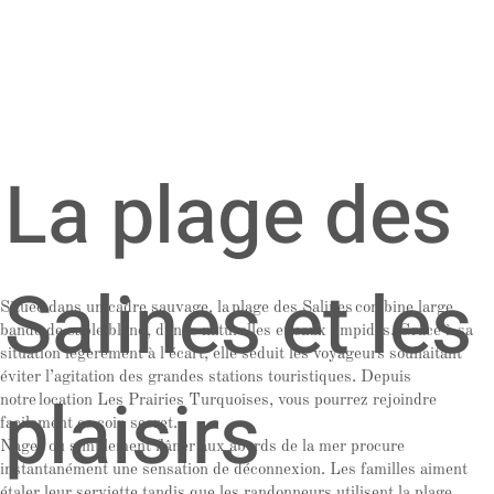
La plage des
Salines et les
Située dans un cadre sauvage, la plage des Salines combine large
bande de sable blond, dunes naturelles et eaux limpides. Grâce à sa
situation légèrement à l’écart, elle séduit les voyageurs souhaitant
éviter l’agitation des grandes stations touristiques. Depuis
plaisirs
notre location Les Prairies Turquoises, vous pourrez rejoindre
facilement ce coin secret.
Nager ou simplement flâner aux abords de la mer procure
instantanément une sensation de déconnexion. Les familles aiment
étaler leur serviette tandis que les randonneurs utilisent la plage