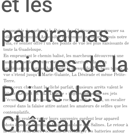
et les
panoramas
Impossible de parler de la Pointe des Châteaux sans évoquer sa
célèbre randonnée. Accessible facilement en voiture depuis notre
villa, ce sentier offre l’un des points de vue les plus saisissants de
toute la Guadeloupe.
uniques de la
En empruntant le chemin balisé, les marcheurs découvrent une
faune et une flore préservées, avant d’arriver à la croix
emblématique surplombant toute la presqu’île. Par beau temps, la
vue s’étend jusqu’à Marie-Galante, La Désirade et même Petite-
Terre.
Pointe des
Pour ceux cherchant le cliché parfait, plusieurs arrêts valent le
détour. Le spot dit « La Douche » impressionne par ses jets
d’écume venus s’écraser sur la roche. Non loin de là, un escalier
creusé dans la falaise attire autant les amateurs de selfies que les
Châteaux
contemplatifs.
Ceux qui veulent varier leurs souvenirs gardent leur appareil
photo à portée de main le long de la plage des Salines. Le retour à
la villa devient alors l’occasion de recharger les batteries autour